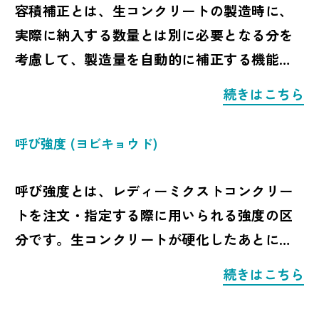
容積補正とは、生コンクリートの製造時に、
水和反応を適切に進めるためには、打込み後
実際に納入する数量とは別に必要となる分を
のコンクリートを急激に乾燥させず、必要な
考慮して、製造量を自動的に補正する機能で
温度と水分を保つことが重要です。
す。主に、強度試験などで使用するテストピ
続きはこちら
ースを採取する場合に、その分の生コン量を
養生が不十分な場合、表面の乾燥、ひび割
製造量へ上乗せする目的で使われます。
呼び強度
(ヨビキョウド)
れ、強度不足、耐久性低下などにつながる可
能性があります。特に打込み直後のコンクリ
生コン工場では、出荷する生コンクリートの
呼び強度とは、レディーミクストコンクリー
ートは外気温、風、日射、湿度の影響を受け
品質を確認するために、供試体とも呼ばれる
トを注文・指定する際に用いられる強度の区
やすく、適切な保護が必要です。
テストピースを作製することがあります。テ
分です。生コンクリートが硬化したあとに、
ストピースは、圧縮強度試験などに使用され
所定の圧縮強度を満たすように設定される値
養生の方法には、散水養生、湿布養生、シー
続きはこちら
る試験用のコンクリートで、納入先へ届ける
で、単位は N/mm² で表されます。
ト養生、膜養生、保温養生、加熱養生などが
生コンとは別に採取されます。
あります。施工条件、季節、部材の大きさ、