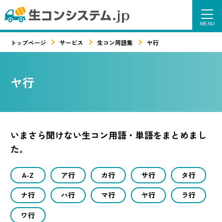
トップページ
サービス
生コン用語集
ヤ行
ヤ行
いまさら聞けない生コン用語・単語をまとめまし
た。
A-Z
ア行
カ行
サ行
タ行
ナ行
ハ行
マ行
ヤ行
ラ行
ワ行