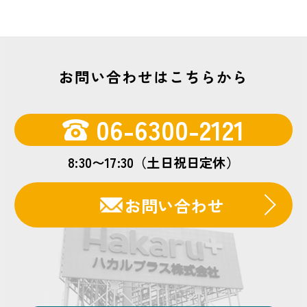
生コンを発注する際には、コンクリートの種
使用材料、必要な強度発現時期などに応じ
たとえば、現場へ納入する数量だけをそのま
類、呼び強度、スランプ、粗骨材の最大寸
て、適切な方法を選びます。
ま製造した場合、テストピース分を採取する
法、セメントの種類などを指定します。たと
お問い合わせはこちらから
と、実際に納入できる生コン量が不足する可
えば「普通 24-18-20 N」のような呼び方で
暑中コンクリートでは、表面からの急激な水
能性があります。そのため、テストピースが
は、24が呼び強度、18がスランプ、20が粗骨
分蒸発を防ぐことが重要です。散水やシート
06-6300-2121
必要なバッチでは、あらかじめその分の容積
材の最大寸法、Nが普通ポルトランドセメント
養生などにより、表面乾燥やプラスチック収
を加味して製造量を増やす必要があります。
を表します。
縮ひび割れを防ぎます。
8:30〜17:30（土日祝日定休）
このような補正が容積補正です。
お問い合わせ
呼び強度は、コンクリートの圧縮強度に関わ
寒中コンクリートでは、初期凍害を防ぐため
容積補正を行うことで、テストピース採取分
る重要な指定項目です。建築物や土木構造物
に、コンクリートを凍結させないことが重要
を含めた必要量を製造できるため、納入数量
では、柱、梁、床、基礎、擁壁など、構造物
です。保温養生や加熱養生を行い、必要な初
の不足を防ぎやすくなります。また、出荷ご
の用途や設計条件に応じて必要な強度が決め
期強度が発現するまで温度を確保します。
とに手作業で上乗せ量を計算する手間を減ら
られます。その必要な強度を満たすように、