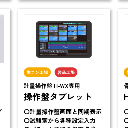
生コン工場
製品工場
計量操作盤 H-WX専用
操作盤タブレット
プ
〇計量操作盤画面と同期表示
〇試験室から各種設定入力