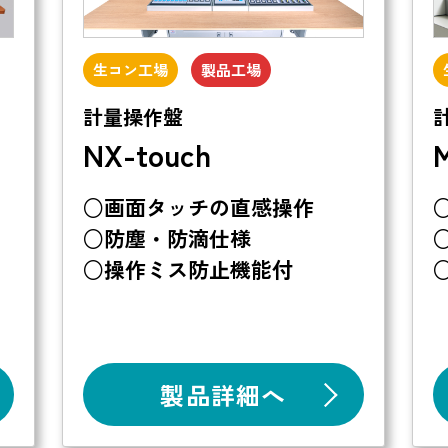
生コン工場
製品工場
計量操作盤
NX-touch
M
○画面タッチの直感操作
○防塵・防滴仕様
○操作ミス防止機能付
製品詳細へ