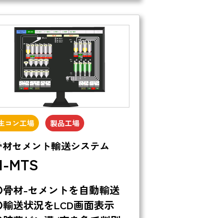
生コン工場
製品工場
骨材セメント輸送システム
H-MTS
〇骨材-セメントを自動輸送
〇輸送状況をLCD画面表示