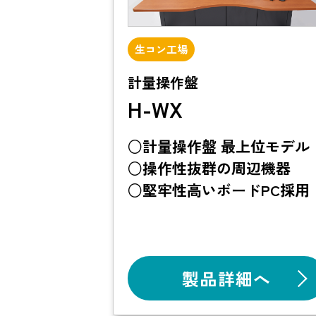
生コン工場
計量操作盤
H-WX
○計量操作盤 最上位モデル
○操作性抜群の周辺機器
○堅牢性高いボードPC採用
製品詳細へ