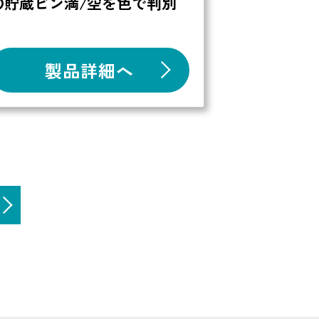
〇貯蔵ビン満/空を色で判別
製品詳細へ