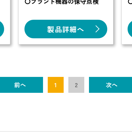
〇プラント機器の保守点検
製品詳細へ
前へ
1
2
次へ