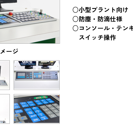
○小型プラント向け
○防塵・防滴仕様
○コンソール・テン
スイッチ操作
メージ
システム全