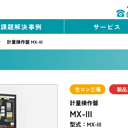
課題解決事例
サービス
計量操作盤 MX-III
生コン工場
製品
計量操作盤
MX-III
型式：MX-III