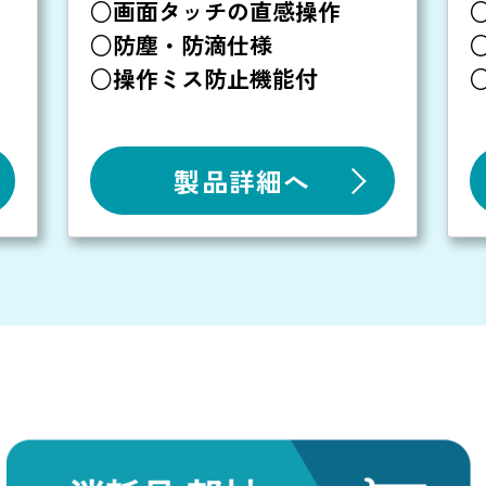
○画面タッチの直感操作
○防塵・防滴仕様
○操作ミス防止機能付
製品詳細へ