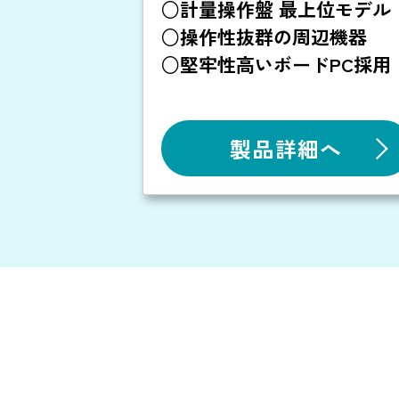
○計量操作盤 最上位モデル
○操作性抜群の周辺機器
○堅牢性高いボードPC採用
製品詳細へ