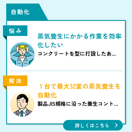
自動化
悩 み
蒸気養生にかかる作業を効率
化したい
コンクリートを型に打設したあ
と、養生室で蒸気養生を行ってい
る。
養生室の温度が均一にならず、温
解 決
度上昇速度が製品JIS規格から外れ
１台で最大32室の蒸気養生を
てしまう事がある。
自動化
工場ごとに生産実績データの管理
者が必要となるが、現在は代行で
製品JIS規格に沿った養生コントロ
きる人員がいない。データの管理
ールを、自動で行います。
も煩雑。
温度センサーで蒸気バルブを制御
し、管理の記録をデータで保存。
詳しくはこちら
複数工場の生産実績データを集約