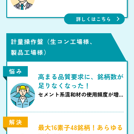
管理システム・販売管理システム
なら
出荷指令情報を1回登録するだけで
詳しくはこちら
操作盤にデータが送信され、出荷
とともに伝票が発行され、
請求処理も一括でできて便利で
計量操作盤（生コン工場様、
す！
製品工場様）
悩 み
高まる品質要求に、銘柄数が
足りなくなった！
セメント系混和材の使用頻度が増
加すると共に、都市型出荷では配
合種類に対応した混和剤種類も増
加。
解 決
最大16素子48銘柄！あらゆる
将来を見据えて機械設備の変更を