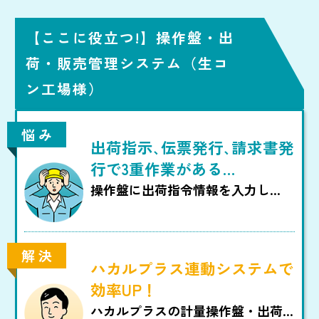
して一元管理もできます。
【ここに役立つ!】操作盤・出
荷・販売管理システム（生コ
ン工場様）
悩 み
出荷指示､伝票発行､請求書発
行で3重作業がある…
操作盤に出荷指令情報を入力し
伝票発行機に同じ情報を手入力し
て、
さらに請求書発行の際も同じ情報
解 決
を入力している・・・
ハカルプラス連動システムで
効率UP！
ハカルプラスの計量操作盤・出荷