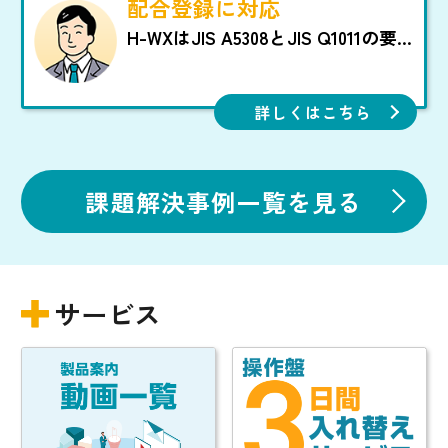
配合登録に対応
計画するも計量操作盤では計量器
素子数と銘柄数が不足してしま
H-WXはJIS A5308とJIS Q1011の要
う。
求事項に基づいた配合補正を各種
設定により自動演算して計量・放
出・混錬に反映します。
詳しくはこちら
計量器最大１６素子、使用材料４
８銘柄の豊富な素子数・銘柄数は
課題解決事例一覧を見る
あらゆる配合設計に対応ができま
す。
サービス