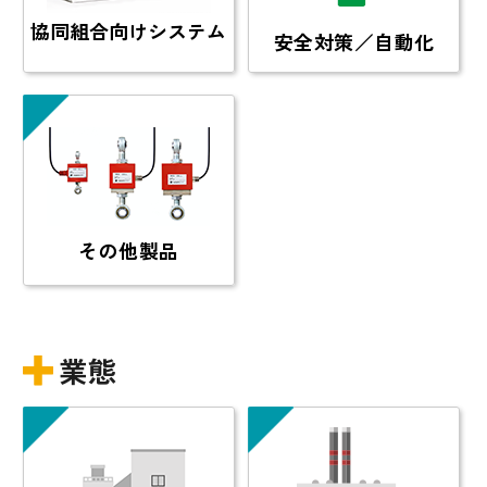
協同組合向け
システム
安全対策／
自動化
その他
製品
業態